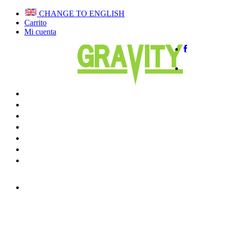
CHANGE TO ENGLISH
Carrito
Mi cuenta
Home
QUIENES SOMOS
VUELA EN BIPLAZA
CURSOS PARAPENTE
CLUB DE VUELO
TIENDA
BLOG
CONTACTAR
APRENDE A VOLAR:
CURSOS DE PARAPENTE