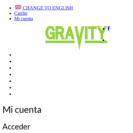
CHANGE TO ENGLISH
Carrito
Mi cuenta
Home
QUIENES SOMOS
VUELA EN BIPLAZA
CURSOS PARAPENTE
CLUB DE VUELO
TIENDA
BLOG
CONTACTAR
Mi cuenta
Acceder