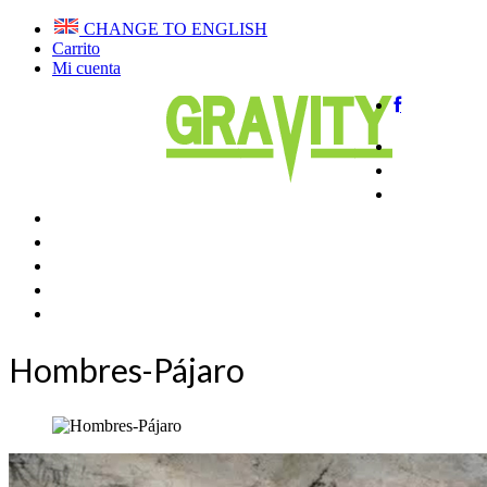
CHANGE TO ENGLISH
Carrito
Mi cuenta
Home
QUIENE
VUELA E
CURSOS PARAPENTE
CLUB DE VUELO
TIENDA
BLOG
CONTACTAR
Hombres-Pájaro