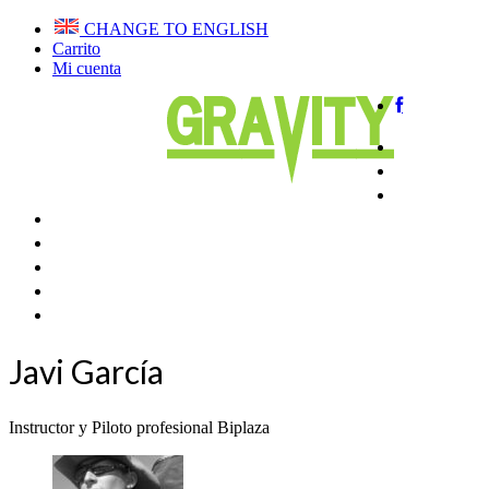
CHANGE TO ENGLISH
Carrito
Mi cuenta
Home
QUIENE
VUELA E
CURSOS PARAPENTE
CLUB DE VUELO
TIENDA
BLOG
CONTACTAR
Javi García
Instructor y Piloto profesional Biplaza