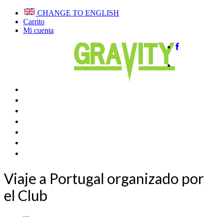
CHANGE TO ENGLISH
Carrito
Mi cuenta
Home
QUIENES SOMOS
VUELA EN BIPLAZA
CURSOS PARAPENTE
CLUB DE VUELO
TIENDA
BLOG
CONTACTAR
Viaje a Portugal organizado por
el Club