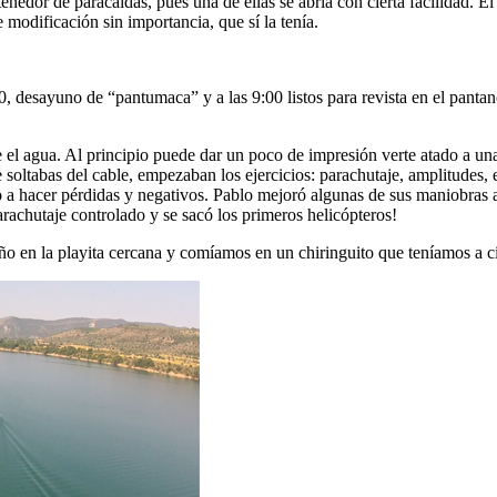
enedor de paracaídas, pues una de ellas se abría con cierta facilidad. E
 modificación sin importancia, que sí la tenía.
:00, desayuno de “pantumaca” y a las 9:00 listos para revista en el pant
el agua. Al principio puede dar un poco de impresión verte atado a una 
soltabas del cable, empezaban los ejercicios: parachutaje, amplitudes, e
o a hacer pérdidas y negativos. Pablo mejoró algunas de sus maniobras 
parachutaje controlado y se sacó los primeros helicópteros!
o en la playita cercana y comíamos en un chiringuito que teníamos a c