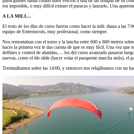
participantes había cosido unos velcros a una de las solapas de su cont
era imposible, o muy difícil extraer el paracas y lanzarlo. Una aparente
A LA MILI…
El resto de los días de curso fueron como hacer la mili: diana a las 7
equipo de Entrenuvols, muy profesional, como siempre.
Nos remontaban con el torno y la lancha entre 600 y 800 metros sobre 
haces la primera vez te das cuenta de que es muy fácil. Una vez que te 
delfines y control de abatidas,… los del curso avanzado pasaron lueg
nuevas, como el tile slide (hacer volar el parapente marcha atrás), el 
Terminábamos sobre las 14:00, y entonces nos relajábamos con un bañ