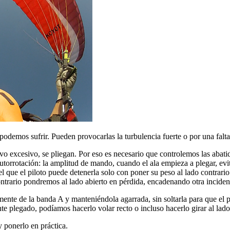
emos sufrir. Pueden provocarlas la turbulencia fuerte o por una falta 
vo excesivo, se pliegan. Por eso es necesario que controlemos las abati
utorrotación: la amplitud de mando, cuando el ala empieza a plegar, evit
l que el piloto puede detenerla solo con poner su peso al lado contrari
ontrario pondremos al lado abierto en pérdida, encadenando otra inciden
nte de la banda A y manteniéndola agarrada, sin soltarla para que el pa
 plegado, podíamos hacerlo volar recto o incluso hacerlo girar al lado
 ponerlo en práctica.