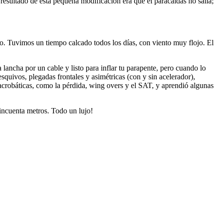
l resultado de esta pequeña modificación era que el paracaídas no salía;
ano. Tuvimos un tiempo calcado todos los días, con viento muy flojo. El
lancha por un cable y listo para inflar tu parapente, pero cuando lo
squivos, plegadas frontales y asimétricas (con y sin acelerador),
acrobáticas, como la pérdida, wing overs y el SAT, y aprendió algunas
incuenta metros. Todo un lujo!